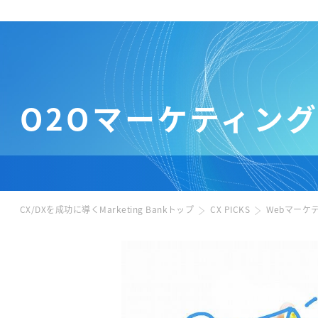
O2Oマーケティング
CX/DXを成功に導くMarketing Bankトップ
CX PICKS
Webマーケ