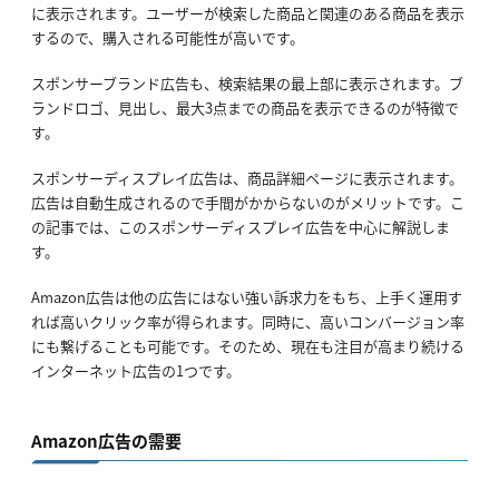
に表示されます。ユーザーが検索した商品と関連のある商品を表示
するので、購入される可能性が高いです。
スポンサーブランド広告も、検索結果の最上部に表示されます。ブ
ランドロゴ、見出し、最大3点までの商品を表示できるのが特徴で
す。
スポンサーディスプレイ広告は、商品詳細ページに表示されます。
広告は自動生成されるので手間がかからないのがメリットです。こ
の記事では、このスポンサーディスプレイ広告を中心に解説しま
す。
Amazon広告は他の広告にはない強い訴求力をもち、上手く運用す
れば高いクリック率が得られます。同時に、高いコンバージョン率
にも繋げることも可能です。そのため、現在も注目が高まり続ける
インターネット広告の1つです。
Amazon広告の需要