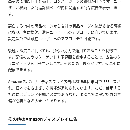
商品の認知度向上と売上、コンバージョンの獲得が目的です。ユー
ザーが検索した商品詳細ページ内に関連する商品広告を表示しま
す。
競合する他社の商品ページから自社の商品ページへ流動させる導線
になり、主に検討、潜在ユーザーへのアプローチに向いています。
設定次第では顕在ユーザーへのアプローチも可能です。
後述する広告と比べても、少ない労力で運用できることも特徴で
す。配信のためのターゲットや予算額を設定することで、広告のク
リエイティブを自動生成します。そのため手間をかけず、効果的に
配信できます。
Amazonスポンサーディスプレイ広告は2019年に米国でリリースさ
れ、日本でもさまざまな機能が追加されています。ただ、使用する
ためにはブランド登録が必要であるなど、出稿までに設定以外の準
備が必要となる広告でもあります。
その他のAmazonディスプレイ広告