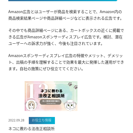
Amazon広告とはユーザーが商品を検索することで、Amazon内の
商品検索結果ページや商品詳細ページなどに表示される広告です。
その中でも商品詳細ページにある、カートボックスの近くに掲載で
きる広告がAmazonスポンサーディスプレイ広告です。検討、潜在
ユーザーへの訴求力が強く、今後も注目されています。
Amazonスポンサーディスプレイ広告の特徴やメリット、デメリッ
ト、出稿の手順を理解することで効果を最大に発揮した運用ができ
ます。自社の施策にぜひ役立ててください。
2022.09.28
お役立ち情報
ネコに教わる法改正相談所