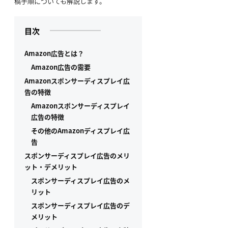
稿手順についても解説します。
目次
Amazon広告とは？
Amazon広告の需要
Amazonスポンサーディスプレイ広
告の特徴
Amazonスポンサーディスプレイ
広告の特徴
その他のAmazonディスプレイ広
告
スポンサーディスプレイ広告のメリ
ット・デメリット
スポンサーディスプレイ広告のメ
リット
スポンサーディスプレイ広告のデ
メリット