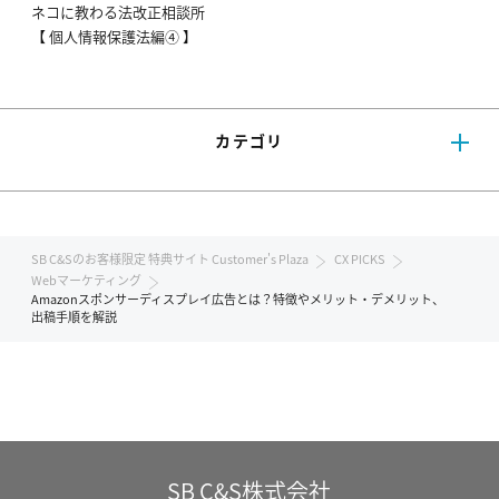
ネコに教わる法改正相談所
【 個人情報保護法編④ 】
カテゴリ
SB C&Sのお客様限定 特典サイト Customer's Plaza
CX PICKS
Webマーケティング
Amazonスポンサーディスプレイ広告とは？特徴やメリット・デメリット、
出稿手順を解説
SB C&S株式会社