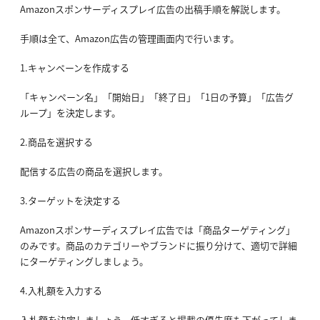
Amazonスポンサーディスプレイ広告の出稿手順を解説します。
手順は全て、Amazon広告の管理画面内で行います。
1.キャンペーンを作成する
「キャンペーン名」「開始日」「終了日」「1日の予算」「広告グ
ループ」を決定します。
2.商品を選択する
配信する広告の商品を選択します。
3.ターゲットを決定する
Amazonスポンサーディスプレイ広告では「商品ターゲティング」
のみです。商品のカテゴリーやブランドに振り分けて、適切で詳細
にターゲティングしましょう。
4.入札額を入力する
入札額を決定しましょう。低すぎると掲載の優先度も下がってしま