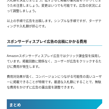
うため注意しましょう。変更はいつでも可能です。広告の状況によ
って調整しましょう。
以上の手順で広告を出稿します。シンプルな手順ですが、ターゲテ
ィングや入札額が肝心です。
スポンサーディスプレイ広告の出稿にかかる費用
Amazonスポンサーディスプレイ広告ではクリック課金型を採用し
ています。掲載回数に関係なく、ユーザーが広告をクリックするた
びに費用が発生します。
費用対効果が高く、コンバージョンにつながる可能性の高いユーザ
ーに掲載できることが特徴です。最適な入札額にすることで、無駄
な費用をかけずに広告の露出度を調整できます。
まとめ